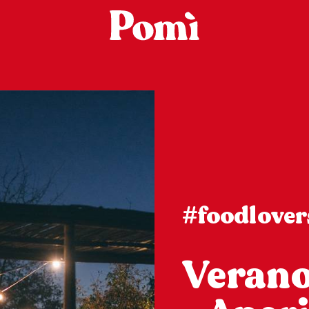
#foodlover
Verano