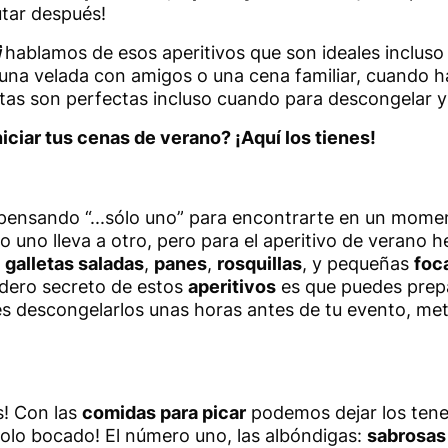
utar después!
ì
hablamos de esos aperitivos que son ideales inclus
 una velada con amigos o una cena familiar, cuando h
tas son perfectas incluso cuando para descongelar y
iciar tus cenas de verano? ¡Aquí los tienes!
s pensando “...sólo uno” para encontrarte en un mom
o uno lleva a otro, pero para el aperitivo de verano
,
galletas saladas
,
panes
,
rosquillas
, y pequeñas
foc
dadero secreto de estos
aperitivos
es que puedes prepa
s descongelarlos unas horas antes de tu evento, mete
s! Con las
comidas para picar
podemos dejar los tened
solo bocado! El número uno, las albóndigas:
sabrosas