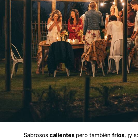
Sabrosos
calientes
pero también
fríos
, ¡y 