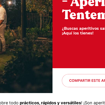
- Aperi
Tente
¿Buscas aperitivos sa
¡Aquí los tienes!
COMPARTIR ESTE A
sobre todo
prácticos, rápidos y versátiles
! ¡Son aperi