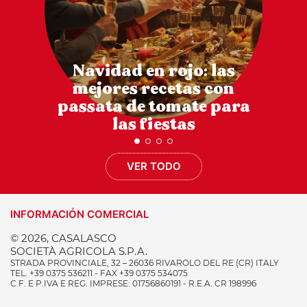
Navidad en rojo: las
mejores recetas con
passata de tomate para
las fiestas
VER TODO
INFORMACIÓN COMERCIAL
© 2026, CASALASCO
SOCIETÀ AGRICOLA S.P.A.
STRADA PROVINCIALE, 32 – 26036 RIVAROLO DEL RE (CR) ITALY
TEL. +39 0375 536211 - FAX +39 0375 534075
C.F. E P.IVA E REG. IMPRESE: 01756860191 - R.E.A. CR 198996